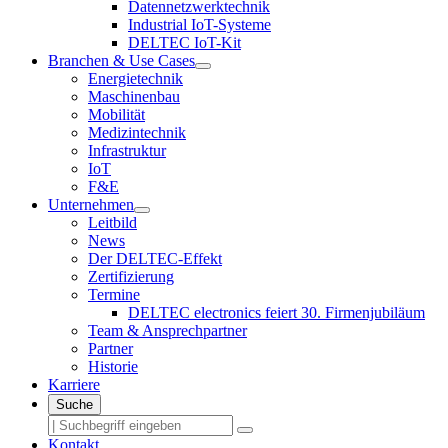
Datennetzwerktechnik
Industrial IoT-Systeme
DELTEC IoT-Kit
Branchen & Use Cases
Energietechnik
Maschinenbau
Mobilität
Medizintechnik
Infrastruktur
IoT
F&E
Unternehmen
Leitbild
News
Der DELTEC-Effekt
Zertifizierung
Termine
DELTEC electronics feiert 30. Firmenjubiläum
Team & Ansprechpartner
Partner
Historie
Karriere
Suche
Kontakt