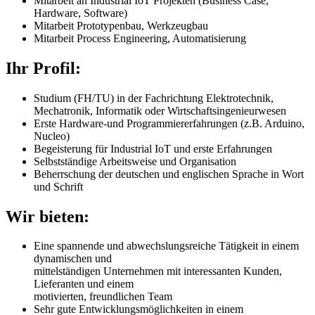
Mitarbeit an Industrial IoT Projekten (Business Case,
Hardware, Software)
Mitarbeit Prototypenbau, Werkzeugbau
Mitarbeit Process Engineering, Automatisierung
Ihr Profil:
Studium (FH/TU) in der Fachrichtung Elektrote
chnik,
Mechatronik
,
Informatik
oder
Wirtschaftsingenie
urw
esen
Erste Hardware
-
und Programmiererfahrungen (z.B. Arduino,
Nucleo)
Begeisterung
für
Ind
ustrial IoT
und erste Erfa
h
rungen
Selbstständige Arbeitsweise und Organisation
Beherrschung der deutschen und englischen Sprache in Wort
und Schrift
Wir bieten:
Eine spannende und abwechslungsreiche Tätigkeit in einem
dynamischen und
mittelständigen Unternehmen mit interessanten Kunden,
Lieferanten und einem
motivierten, freundlichen Team
Sehr gute Entwicklungsmöglichkeiten in einem