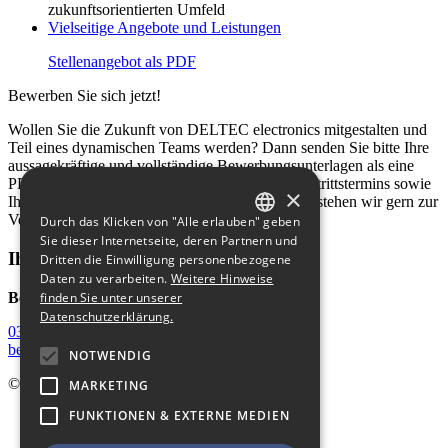
zukunftsorientierten Umfeld
Vielseitige Angebote und Leistungen
Stellenangebot als PDF
Bewerben Sie sich jetzt!
Wollen Sie die Zukunft von DELTEC electronics mitgestalten und
Teil eines dynamischen Teams werden? Dann senden Sie bitte Ihre
aussagekräftige und vollständige Bewerbungsunterlagen als eine
PDF und mit Angabe Ihres frühestmöglichen Eintrittstermins sowie
×
Ihrer Gehaltsvorstellung an uns. Für Rückfragen stehen wir gern zur
Verfügung.
Durch das Klicken von "Alle erlauben" geben
GERMAN
Sie dieser Internetseite, deren Partnern und
Ihr Kontakt
Dritten die Einwilligung personenbezogene
ENGLISH
Daten zu verarbeiten.
Weitere Hinweise
Bewerbung
finden Sie unter unserer
Datenschutzerklärung.
0351 / 430 39 - 30
bewerbung@deltec.de
NOTWENDIG
© DELTEC electronics 2026
MARKETING
FUNKTIONEN & EXTERNE MEDIEN
Start
Impressum