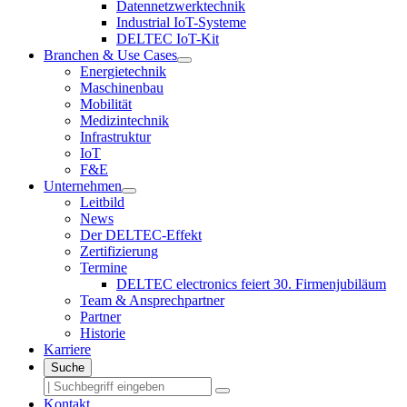
Datennetzwerktechnik
Industrial IoT-Systeme
DELTEC IoT-Kit
Branchen & Use Cases
Energietechnik
Maschinenbau
Mobilität
Medizintechnik
Infrastruktur
IoT
F&E
Unternehmen
Leitbild
News
Der DELTEC-Effekt
Zertifizierung
Termine
DELTEC electronics feiert 30. Firmenjubiläum
Team & Ansprechpartner
Partner
Historie
Karriere
Suche
Kontakt