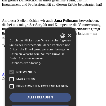
Ein großes Dankeschön an unser gesamtes Team, das mit
Engagement und Professionalität zu diesem Erfolg beigetragen hat!
An dieser Stelle möchten wir auch
Jana Pollmann
hervorheben,
die bei uns mit großer Sorgfalt und Kompetenz die Verantwortung
für
Personalangelegenheiten, Finanzen und Buchhaltung
trägt.
Ihre Arbeit ist ein wesentlicher Bestandteil unseres Erfolgs – wir
×
schätzen sie sehr! 💼
Durch das Klicken von "Alle erlauben" geben
GERMAN
Sie dieser Internetseite, deren Partnern und
Teilen:
Dritten die Einwilligung personenbezogene
ENGLISH
Daten zu verarbeiten.
Weitere Hinweise
finden Sie unter unserer
Datenschutzerklärung.
NOTWENDIG
Alle anzeigen
© DELTEC electronics 2026
MARKETING
FUNKTIONEN & EXTERNE MEDIEN
Start
Impressum
Datenschutz
ALLES ERLAUBEN
AGB
Anfrage