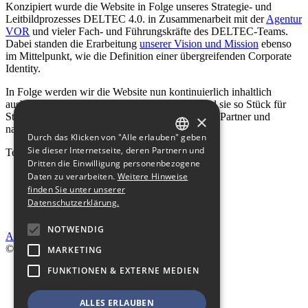
Konzipiert wurde die Website in Folge unseres Strategie- und
Leitbildprozesses DELTEC 4.0. in Zusammenarbeit mit der
Agentur
VOR
und vieler Fach- und Führungskräfte des DELTEC-Teams.
Dabei standen die Erarbeitung
unserer Vision und Mission
ebenso
im Mittelpunkt, wie die Definition einer übergreifenden Corporate
Identity.
In Folge werden wir die Website nun kontinuierlich inhaltlich
ausbauen, weitere Funktionen hinzuzufügen und sie so Stück für
Stück im Sinne der Bedürfnisse unserer Kunden, Partner und
×
natürlich des DELTEC-Teams erweitern.
Durch das Klicken von "Alle erlauben" geben
GERMAN
Sie dieser Internetseite, deren Partnern und
Teilen:
Dritten die Einwilligung personenbezogene
ENGLISH
Daten zu verarbeiten.
Weitere Hinweise
finden Sie unter unserer
Datenschutzerklärung.
NOTWENDIG
Alle anzeigen
© DELTEC electronics 2026
MARKETING
FUNKTIONEN & EXTERNE MEDIEN
Start
Impressum
Datenschutz
ALLES ERLAUBEN