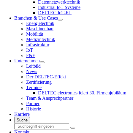
Datennetzwerktechnik
Industrial IoT-Systeme
DELTEC IoT-Kit
Branchen & Use Cases
Energietechnik
Maschinenbau
Mobilität
Medizintechnik
Infrastruktur
IoT
F&E
Unternehmen
Leitbild
News
Der DELTEC-Effekt
Zertifizierung
Termine
DELTEC electronics feiert 30. Firmenjubiläum
Team & Ansprechpartner
Partner
Historie
Karriere
Suche
Kontakt