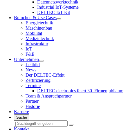
Datennetzwerktechnik
Industrial IoT-Systeme
DELTEC IoT-Kit
Branchen & Use Cases
Energietechnik
Maschinenbau
Mobilität
Medizintechnik
Infrastruktur
IoT
F&E
Unternehmen
Leitbild
News
Der DELTEC-Effekt
Zertifizierung
Termine
DELTEC electronics feiert 30. Firmenjubiläum
Team & Ansprechpartner
Partner
Historie
Karriere
Suche
Kontakt